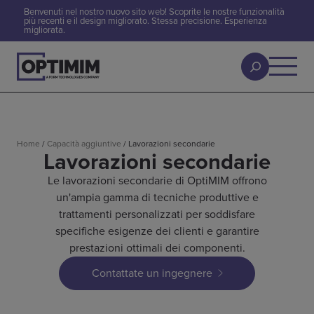
Benvenuti nel nostro nuovo sito web! Scoprite le nostre funzionalità
più recenti e il design migliorato. Stessa precisione. Esperienza
migliorata.
Home
/
Capacità aggiuntive
/
Lavorazioni secondarie
Lavorazioni secondarie
Le lavorazioni secondarie di OptiMIM offrono
un'ampia gamma di tecniche produttive e
trattamenti personalizzati per soddisfare
specifiche esigenze dei clienti e garantire
prestazioni ottimali dei componenti.
Contattate un ingegnere