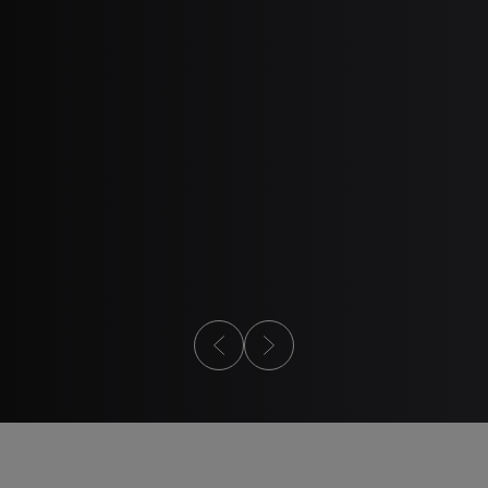
2
3
A ALLA PROGETTAZIONE
WEBINAR
Stampaggio a in
a alla progettazione
di metallo 101