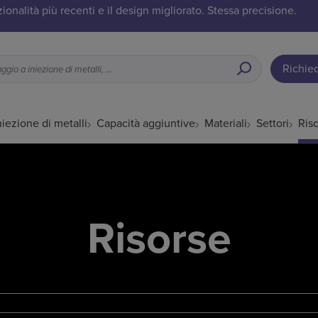
onalità più recenti e il design migliorato. Stessa precisione.
Richie
Applicazioni ideali per lo stampaggio a iniezione di metalli, opzioni di finitura superficiale ecc.
iezione di metalli
Capacità aggiuntive
Materiali
Settori
Ris
Risorse