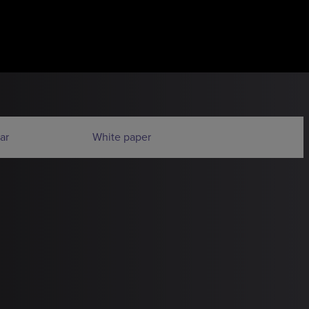
ar
White paper