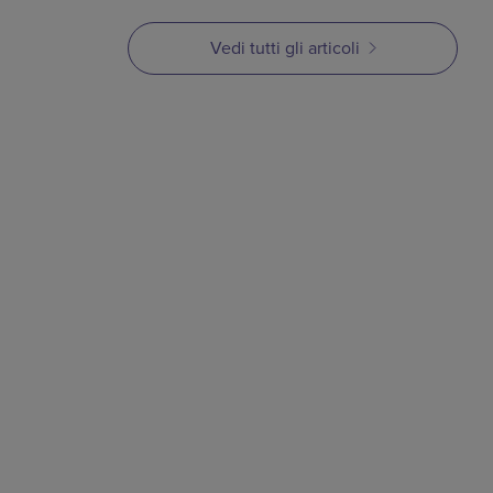
Vedi tutti gli articoli
ARTICOLO
Serie MIM Parte 3:
Compounding