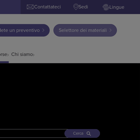
Contattateci
Sedi
Lingue
dete un preventivo
Selettore dei materiali
orse
Chi siamo
Cerca