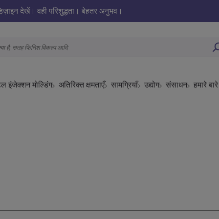
िज़ाइन देखें। वही परिशुद्धता। बेहतर अनुभव।
 क्या है, सतह फिनिश विकल्प आदि
टल इंजेक्शन मोल्डिंग
अतिरिक्त क्षमताएँ
सामग्रियाँ
उद्योग
संसाधन
हमारे बारे 