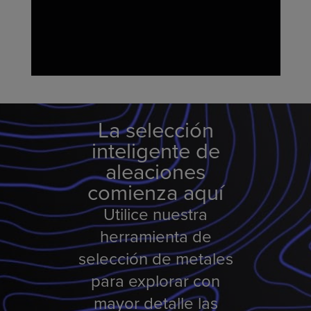
La selección
inteligente de
aleaciones
comienza aquí
Utilice nuestra
herramienta de
selección de metales
para explorar con
mayor detalle las