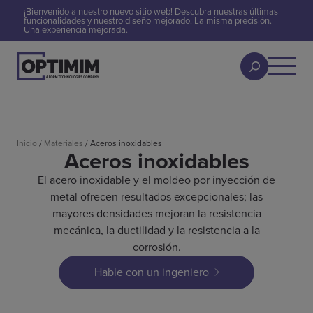
¡Bienvenido a nuestro nuevo sitio web! Descubra nuestras últimas
funcionalidades y nuestro diseño mejorado. La misma precisión.
Una experiencia mejorada.
Inicio
/
Materiales
/
Aceros inoxidables
Aceros inoxidables
El acero inoxidable y el moldeo por inyección de
metal ofrecen resultados excepcionales; las
mayores densidades mejoran la resistencia
mecánica, la ductilidad y la resistencia a la
corrosión.
Hable con un ingeniero