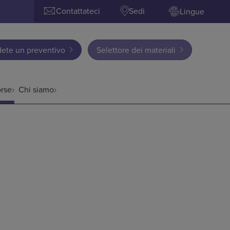
Contattateci
Sedi
Lingue
dete un preventivo
Selettore dei materiali
orse
Chi siamo