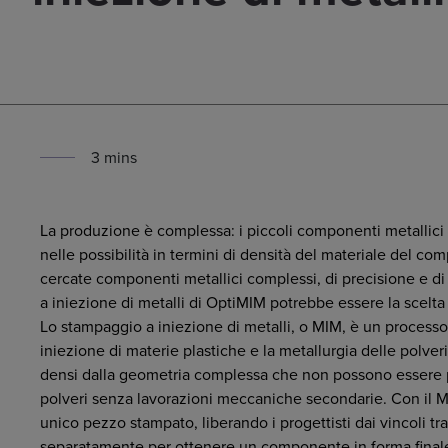
3
min
s
La produzione è complessa: i piccoli componenti metallici p
nelle possibilità in termini di densità del materiale del com
cercate componenti metallici complessi, di precisione e di 
a iniezione di metalli di OptiMIM potrebbe essere la scelta
Lo stampaggio a iniezione di metalli, o MIM, è un process
iniezione di materie plastiche e la metallurgia delle polveri
densi dalla geometria complessa che non possono essere pr
polveri senza lavorazioni meccaniche secondarie. Con il M
unico pezzo stampato, liberando i progettisti dai vincoli tra
separatamente per ottenere un componente in forma final