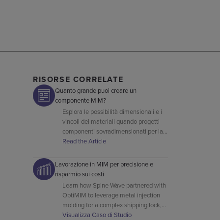
RISORSE CORRELATE
Quanto grande puoi creare un
componente MIM?
Esplora le possibilità dimensionali e i
vincoli dei materiali quando progetti
componenti sovradimensionati per la
produzione con stampaggio a
Read the Article
iniezione metallica.
Lavorazione in MIM per precisione e
risparmio sui costi
Learn how Spine Wave partnered with
OptiMIM to leverage metal injection
molding for a complex shipping lock,
reducing costs and improving safety
Visualizza Caso di Studio