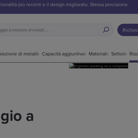
onalità più recenti e il design migliorato. Stessa precisione.
Richie
Applicazioni ideali per lo stampaggio a iniezione di metalli, opzioni di finitura superficiale ecc.
iezione di metalli
Capacità aggiuntive
Materiali
Settori
Ris
gio a