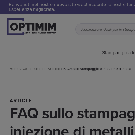
Benvenuti nel nostro nuovo sito web! Scoprite le nostre funzi
Esperienza migliorata.
Stampaggio a in
Home
/
Casi di studio
/
Articolo
/
FAQ sullo stampaggio a iniezione di metalli
ARTICLE
FAQ sullo stampag
iniezione di metalli