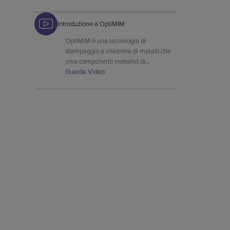
for their Velocity® Expandable
Interbody Device.
Introduzione a OptiMIM
OptiMIM è una tecnologia di
stampaggio a iniezione di metalli che
crea componenti metallici di
precisione ad alte prestazioni. Il
Guarda Video
processo MIM consente di realizzare
progetti complessi che possono essere
prodotti con particolare attenzione alle
leghe personalizzate e alla coerenza
delle parti.