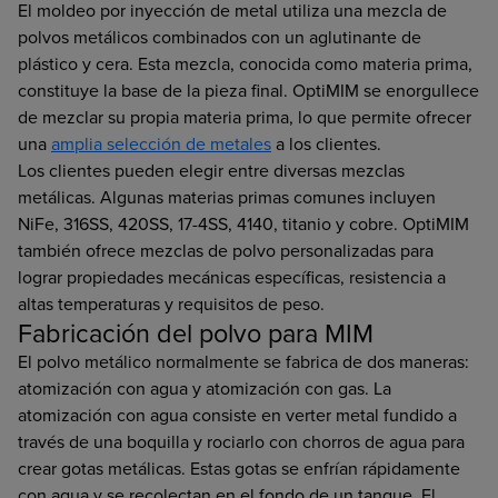
El moldeo por inyección de metal utiliza una mezcla de
polvos metálicos combinados con un aglutinante de
plástico y cera. Esta mezcla, conocida como materia prima,
constituye la base de la pieza final. OptiMIM se enorgullece
de mezclar su propia materia prima, lo que permite ofrecer
una
amplia selección de metales
a los clientes.
Los clientes pueden elegir entre diversas mezclas
metálicas. Algunas materias primas comunes incluyen
NiFe, 316SS, 420SS, 17-4SS, 4140, titanio y cobre. OptiMIM
también ofrece mezclas de polvo personalizadas para
lograr propiedades mecánicas específicas, resistencia a
altas temperaturas y requisitos de peso.
Fabricación del polvo para MIM
El polvo metálico normalmente se fabrica de dos maneras:
atomización con agua y atomización con gas. La
atomización con agua consiste en verter metal fundido a
través de una boquilla y rociarlo con chorros de agua para
crear gotas metálicas. Estas gotas se enfrían rápidamente
con agua y se recolectan en el fondo de un tanque. El