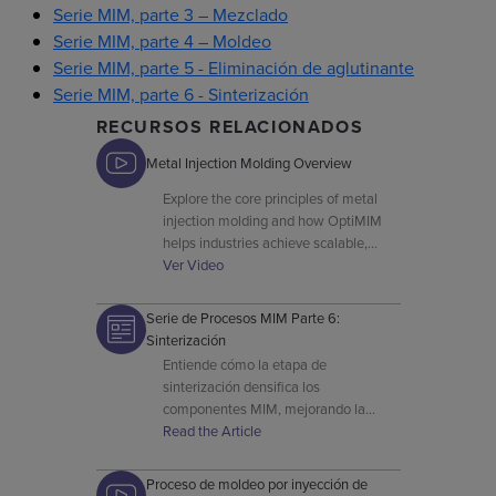
Serie MIM, parte 3 – Mezclado
Serie MIM, parte 4 – Moldeo
Serie MIM, parte 5 - Eliminación de aglutinante
Serie MIM, parte 6 - Sinterización
RECURSOS RELACIONADOS
Metal Injection Molding Overview
Explore the core principles of metal
injection molding and how OptiMIM
helps industries achieve scalable,
repeatable high-performance
Ver Video
components.
Serie de Procesos MIM Parte 6:
Sinterización
Entiende cómo la etapa de
sinterización densifica los
componentes MIM, mejorando la
resistencia, la precisión dimensional y
Read the Article
las propiedades finales del material.
Proceso de moldeo por inyección de