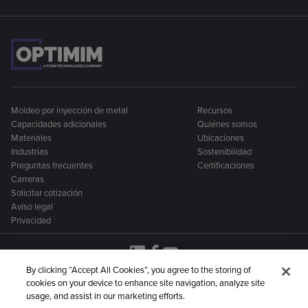
Moldeo por inyección de metal
Recursos
Capacidades adicionales
Quiénes somos
Materiales
Ubicaciones
Industrias
Sostenibilidad
Preguntas frecuentes
Certificaciones
Carreras
Solicitar cotización
Aviso legal
Privacidad
By clicking “Accept All Cookies”, you agree to the storing of
cookies on your device to enhance site navigation, analyze site
OptiMIM forma parte de una familia más amplia de
usage, and assist in our marketing efforts.
empresas de fabricación de metal: