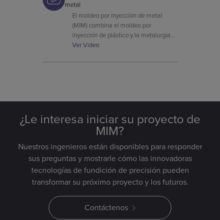
metal
El moldeo por inyección de metal
(MIM) combina el moldeo por
inyección de plástico y la metalurgia
en polvo, lo que ofrece una mayor
Ver Video
flexibilidad de diseño para dar forma a
metales como el acero inoxidable, el
titanio y el cobre.
¿Le interesa iniciar su proyecto de
MIM?
Nuestros ingenieros están disponibles para responder
sus preguntas y mostrarle cómo las innovadoras
tecnologías de fundición de precisión pueden
transformar su próximo proyecto y los futuros.
Contáctenos