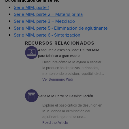
Otros artículos de la serie:
Serie MIM, parte 1
Serie MIM, parte 2 – Materia prima
Serie MIM, parte 3 – Mezclado
Serie MIM, parte 5 - Eliminación de aglutinante
Serie MIM, parte 6 - Sinterización
RECURSOS RELACIONADOS
Asegurar la escalabilidad: Utilizar MIM
para fabricar a gran escala
Descubre cómo MIM ayuda a escalar
la producción de piezas intrincadas,
manteniendo precisión, repetibilidad y
control de costes desde el prototipo
Ver Seminario Web
hasta el volumen masivo.
Serie MIM Parte 5: Desvinculación
Explora el paso crítico de desunión en
MIM, donde la eliminación del
aglutinante garantiza una
densificación exitosa y precisión
Read the Article
dimensional durante la sinterización.