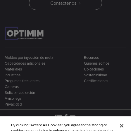
Contáctenos
Moldeo por inyección de metal
Recursos
Capacidades adicionales
Quiénes somos
Materiales
Ubicaciones
Industrias
Sostenibilidad
Preguntas frecuentes
Certificaciones
Carreras
Solicitar cotización
Aviso legal
Privacidad
By clicking “Accept All Cookies”, you agree to the storing of
cookies on your device to enhance site navigation, analyze site