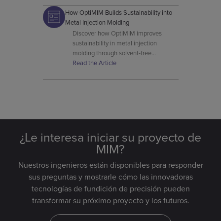
How OptiMIM Builds Sustainability into
Metal Injection Molding
Discover how OptiMIM improves
sustainability in metal injection
molding through solvent-free
processing, waste reduction, and
Read the Article
resource recovery.
¿Le interesa iniciar su proyecto de
MIM?
Nuestros ingenieros están disponibles para responder
sus preguntas y mostrarle cómo las innovadoras
tecnologías de fundición de precisión pueden
transformar su próximo proyecto y los futuros.