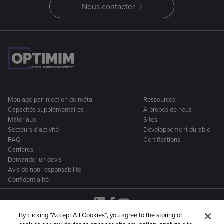
Nous contacter
Moulage par injection de métal
Ressources
Capacités supplémentaires
À propos de nous
Matériaux
Sites
Secteurs d’activité
Développement durable
FAQ
Certifications
Carrières
Demander un devis
Avis de non-responsabilité
Confidentialité
By clicking “Accept All Cookies”, you agree to the storing of