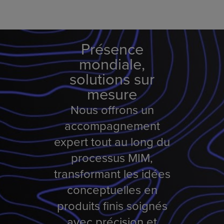
Présence
mondiale,
solutions sur
mesure
Nous offrons un
accompagnement
expert tout au long du
processus MIM,
transformant les idées
conceptuelles en
produits finis soignés
avec précision et