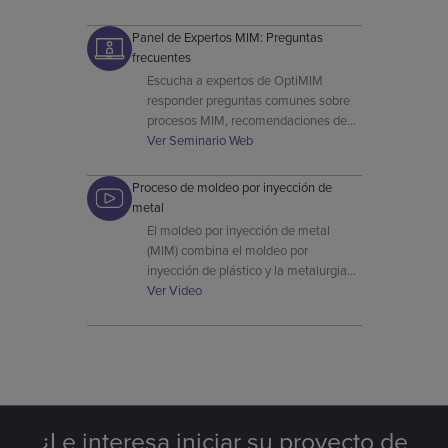
estrictos estándares de materiales y
calidad de la FDA.
Panel de Expertos MIM: Preguntas
frecuentes
Escucha a expertos de OptiMIM
responder preguntas comunes sobre
procesos MIM, recomendaciones de
diseño, comportamiento de materiales
Ver Seminario Web
y optimización de la producción.
Proceso de moldeo por inyección de
metal
El moldeo por inyección de metal
(MIM) combina el moldeo por
inyección de plástico y la metalurgia
en polvo, lo que ofrece una mayor
Ver Video
flexibilidad de diseño para dar forma a
metales como el acero inoxidable, el
titanio y el cobre.
¿Le interesa iniciar su proyecto de