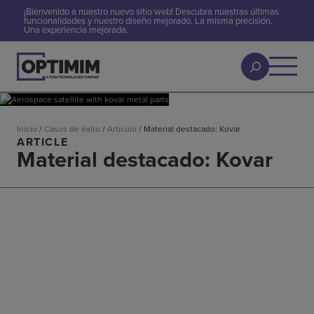
¡Bienvenido a nuestro nuevo sitio web! Descubra nuestras últimas
funcionalidades y nuestro diseño mejorado. La misma precisión.
Una experiencia mejorada.
Inicio
/
Casos de éxito
/
Artículo
/
Material destacado: Kovar
ARTICLE
Material destacado: Kovar