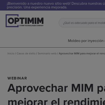
¡Bienvenido a nuestro nuevo sitio web! Descubra nuestras ú
precisión. Una experiencia mejorada.
Moldeo por inyección 
Inicio
/
Casos de éxito
/
Seminario web
/
Aprovechar MIM para mejorar el ren
WEBINAR
Aprovechar MIM p
mejorar el rendimi