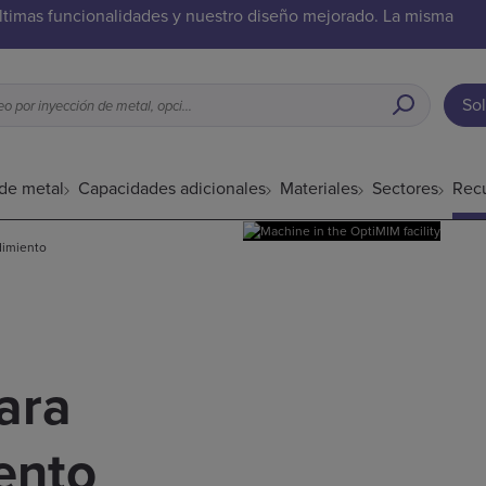
ltimas funcionalidades y nuestro diseño mejorado. La misma
Sol
¿Qué es adecuado para el moldeo por inyección de metal, opciones de acabado superficial, etc.?
de metal
Capacidades adicionales
Materiales
Sectores
Rec
dimiento
ara
ento