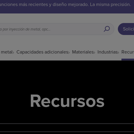
unciones más recientes y diseño mejorado. La misma precisión.
Solic
Qué es adecuado para el moldeo por inyección de metal, opciones de acabado superficial, etc.
 metal
Capacidades adicionales
Materiales
Industrias
Recur
Recursos