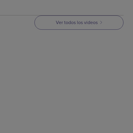
Ver todos los videos
VIDEO
ldeo
Proceso de moldeo por
metal
inyección de metal