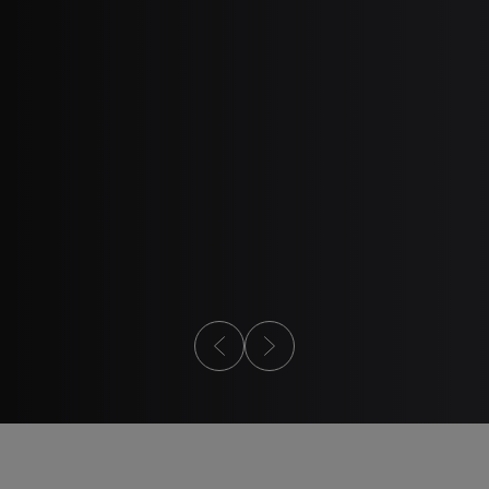
2
3
DE DISEÑO PARA MIM
SEMINARIO WEB
 de diseño para MIM
Moldeo por iny
metal 101