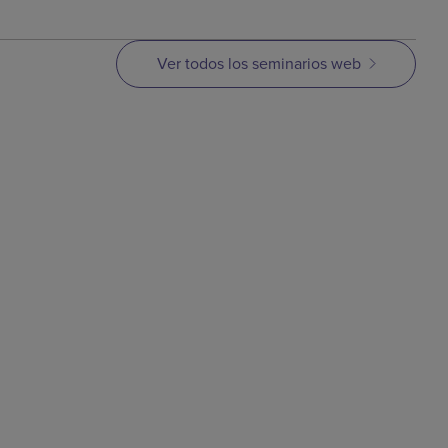
Ver todos los seminarios web
SEMINARIO WEB
 MIM:
Cómo resolver
tes
problemas con
materiales MIM