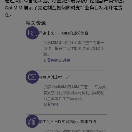
通过消除有害化学品、尽量减少废弃物并挖掘副产物价值，
OptiMIM 展示了先进制造如何同时支持业务目标和环境责
任。
相关资源
塑造未来：与MIM的部分整合
探索MIM如何将多个零件整合为单一
组件，提升产品性能同时减少制造步
骤。
查看网络研讨会
金属注射成型工艺
了解 OptiMIM 的 MIM 工艺——专为具
有复杂几何形状和高材料利用率的精
密金属零件生产而设计。
观看视频
加工到MIM以实现精度和成本节约
Learn how Spine Wave partnered with