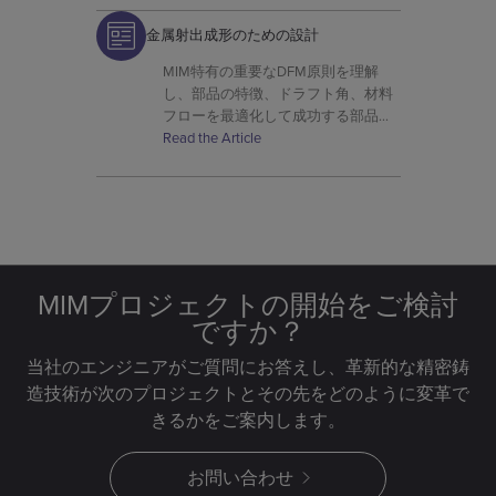
金属射出成形のための設計
MIM特有の重要なDFM原則を理解
し、部品の特徴、ドラフト角、材料
フローを最適化して成功する部品製
造を支援します。
Read the Article
MIMプロジェクトの開始をご検討
ですか？
当社のエンジニアがご質問にお答えし、革新的な精密鋳
造技術が次のプロジェクトとその先をどのように変革で
きるかをご案内します。
お問い合わせ