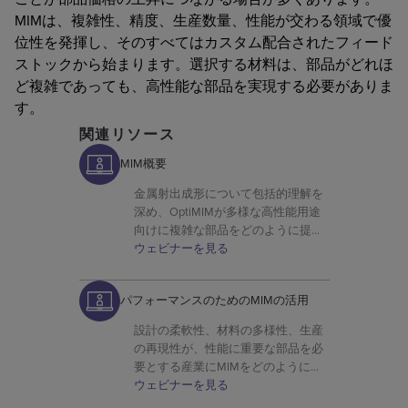
MIMは、複雑性、精度、生産数量、性能が交わる領域で優
位性を発揮し、そのすべてはカスタム配合されたフィード
ストックから始まります。選択する材料は、部品がどれほ
ど複雑であっても、高性能な部品を実現する必要がありま
す。
関連リソース
MIM概要
金属射出成形について包括的理解を
深め、OptiMIMが多様な高性能用途
向けに複雑な部品をどのように提供
しているかを学ぶことができます。
ウェビナーを見る
パフォーマンスのためのMIMの活用
設計の柔軟性、材料の多様性、生産
の再現性が、性能に重要な部品を必
要とする産業にMIMをどのように理
想的なものにしているのかをご紹介
ウェビナーを見る
します。