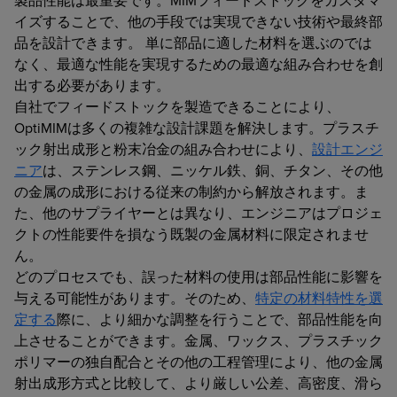
製品性能は最重要です。MIMフィードストックをカスタマ
イズすることで、他の手段では実現できない技術や最終部
品を設計できます。 単に部品に適した材料を選ぶのでは
なく、最適な性能を実現するための最適な組み合わせを創
出する必要があります。
自社でフィードストックを製造できることにより、
OptiMIMは多くの複雑な設計課題を解決します。プラスチ
ック射出成形と粉末冶金の組み合わせにより、
設計エンジ
ニア
は、ステンレス鋼、ニッケル鉄、銅、チタン、その他
の金属の成形における従来の制約から解放されます。ま
た、他のサプライヤーとは異なり、エンジニアはプロジェ
クトの性能要件を損なう既製の金属材料に限定されませ
ん。
どのプロセスでも、誤った材料の使用は部品性能に影響を
与える可能性があります。そのため、
特定の材料特性を選
定する
際に、より細かな調整を行うことで、部品性能を向
上させることができます。金属、ワックス、プラスチック
ポリマーの独自配合とその他の工程管理により、他の金属
射出成形方式と比較して、より厳しい公差、高密度、滑ら