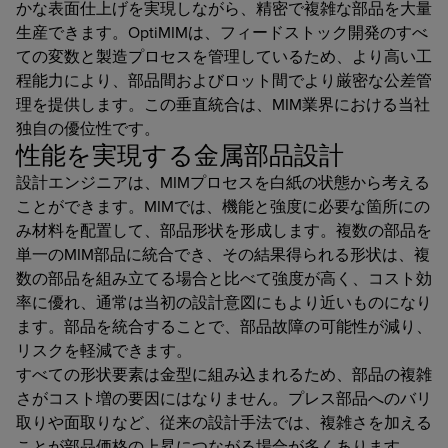
かな表面仕上げを実現しながら、精密で複雑な部品を大量
生産できます。OptiMIMは、フィードストック開発のすべ
ての変数と製造プロセスを管理しているため、より高い工
程能力により、部品間およびロット間でより厳密な公差管
理を提供します。この垂直統合は、MIM業界における当社
独自の優位性です。
性能を実現する金属部品設計
設計エンジニアは、MIMプロセスを白紙の状態から考える
ことができます。MIMでは、機能と強度に必要な箇所にの
み材料を配置して、部品形状を形成します。複数の部品を
単一のMIM部品に統合でき、その結果得られる形状は、複
数の部品を組み立てる場合と比べて強度が高く、コスト効
率に優れ、通常は当初の設計意図にもより近いものになり
ます。部品を統合することで、部品故障の可能性が減り、
リスクを軽減できます。
すべての形状要素は金型に組み込まれるため、部品の複雑
さがコスト増の要因にはなりません。プレス部品へのバリ
取りや面取りなど、従来の設計手法では、複雑さを加える
ことが部品価格の上昇につながる場合が多くあります。