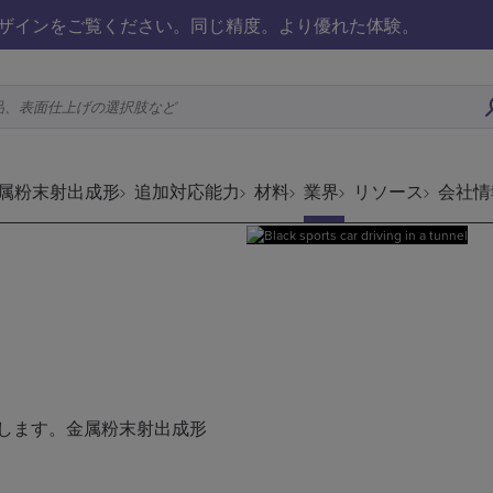
ザインをご覧ください。同じ精度。より優れた体験。
品、表面仕上げの選択肢など
属粉末射出成形
追加対応能力
材料
業界
リソース
会社情
援します。金属粉末射出成形