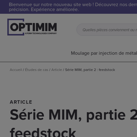
Bienvenue sur notre nouveau site web ! Découvrez nos dern
précision. Expérience améliorée.
Moulage par injection de méta
Accueil
/
Études de cas
/
Article
/
Série MIM, partie 2 : feedstock
ARTICLE
Série MIM, partie 2
feedstock