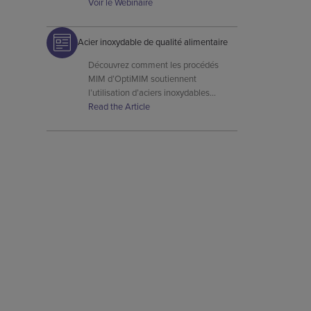
matériaux aux propriétés finales des
Voir le Webinaire
pièces, grâce aux conseils de
spécialistes OptiMIM.
Acier inoxydable de qualité alimentaire
Découvrez comment les procédés
MIM d’OptiMIM soutiennent
l’utilisation d’aciers inoxydables
conformes à la FDA pour des
Read the Article
composants sûrs, durables et
résistants à la corrosion. »