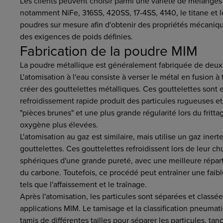
Les clients peuvent choisir parmi une variété de mélange
notamment NiFe, 316SS, 420SS, 17-4SS, 4140, le titane et
poudres sur mesure afin d'obtenir des propriétés mécaniqu
des exigences de poids définies.
Fabrication de la poudre MIM
La poudre métallique est généralement fabriquée de deux m
L'atomisation à l'eau consiste à verser le métal en fusion à 
créer des gouttelettes métalliques. Ces gouttelettes sont en
refroidissement rapide produit des particules rugueuses et 
"pièces brunes" et une plus grande régularité lors du frit
oxygène plus élevées.
L'atomisation au gaz est similaire, mais utilise un gaz inert
gouttelettes. Ces gouttelettes refroidissent lors de leur c
sphériques d'une grande pureté, avec une meilleure répart
du carbone. Toutefois, ce procédé peut entraîner une faibl
tels que l'affaissement et le traînage.
Après l'atomisation, les particules sont séparées et classé
applications MIM. Le tamisage et la classification pneuma
tamis de différentes tailles pour séparer les particules, t