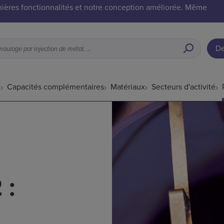
ières fonctionnalités et notre conception améliorée. Même
De
Quelles pièces conviennent au moulage par injection de métal, options de finition de surface, etc.
l
Capacités complémentaires
Matériaux
Secteurs d'activité
 :