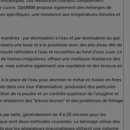
s métalliques. Les feedstocks courants comprennent
 le cuivre. OptiMIM propose également des mélanges de
es spécifiques, une résistance aux températures élevées et
anières : par atomisation à l'eau et par atomisation au gaz.
travers une buse et à le pulvériser avec des jets d'eau afin de
suite refroidies à l'eau et recueillies au fond d'une cuve. Le
de formes irrégulières, offrant une meilleure résistance des
tage, mais entraîne également une oxydation et des teneurs en
e à la place de l'eau pour atomiser le métal en fusion en fines
hute dans une tour d'atomisation, produisant des particules
ition de la poudre et un contrôle supérieur de l'oxygène et
e résistance des "pièces brunes" et des problèmes de frittage
es par taille, généralement de 4 à 25 microns pour les
tique sont deux méthodes courantes. Le tamisage utilise des
andis que les séparateurs pneumatiques utilisent une colonne