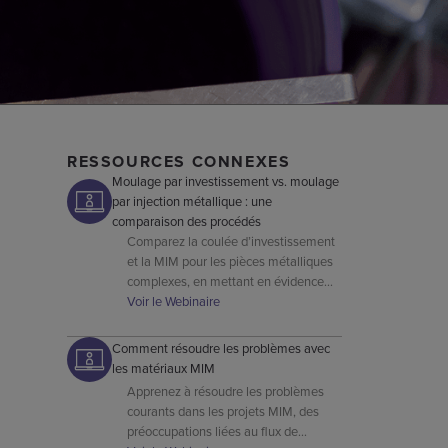
RESSOURCES CONNEXES
Moulage par investissement vs. moulage
par injection métallique : une
comparaison des procédés
Comparez la coulée d’investissement
et la MIM pour les pièces métalliques
complexes, en mettant en évidence
les différences de tolérances, de coûts,
Voir le Webinaire
de matériaux et de scalabilité de
production.
Comment résoudre les problèmes avec
les matériaux MIM
Apprenez à résoudre les problèmes
courants dans les projets MIM, des
préoccupations liées au flux de