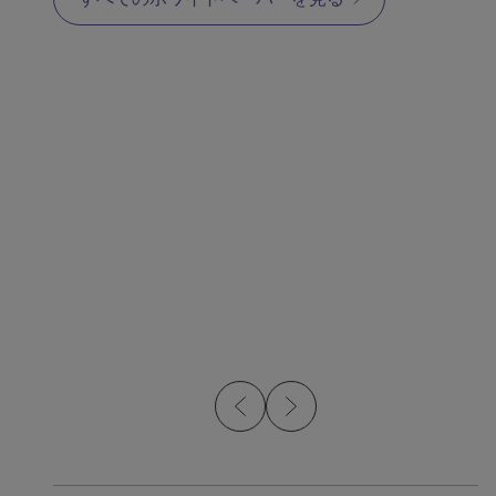
ホワイトペーパー
ホワイ
先進的な金属インジェク
MI
ションモールドによる
持続可能な製造