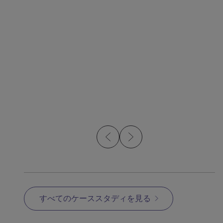
5月 13, 2026
記事
記事
How OptiMIM Builds
MI
Sustainability into Metal
Injection Molding
すべてのケーススタディを見る