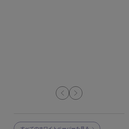
ウェビナー
ウェビ
投資鋳造と金属射出成
MI
形:プロセス比較
か?
すべてのホワイトペーパーを見る