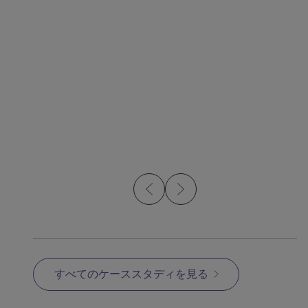
5月 13, 2026
記事
記事
How OptiMIM Builds
MI
Sustainability into Metal
Injection Molding
すべてのケーススタディを見る