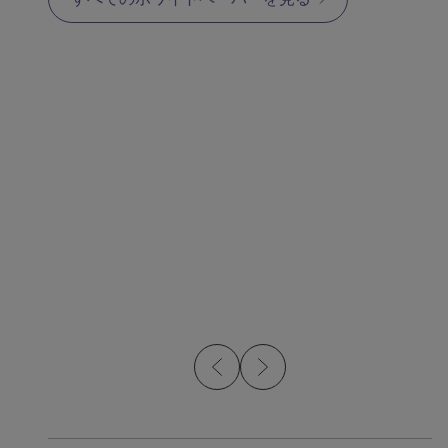
ホワイトペーパー
ホワイ
先進的な金属インジェク
MI
ションモールドによる
持続可能な製造