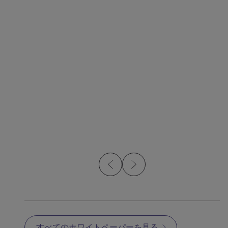
ウェビナー
ウェビ
投資鋳造と金属射出成
MI
形:プロセス比較
か?
すべてのホワイトペーパーを見る