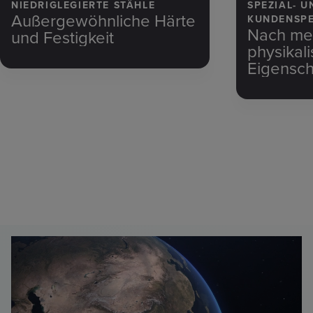
NIEDRIGLEGIERTE STÄHLE
SPEZIAL- U
Außergewöhnliche Härte
KUNDENSPE
Nach me
und Festigkeit
WERKSTOF
physikal
Eigenscha