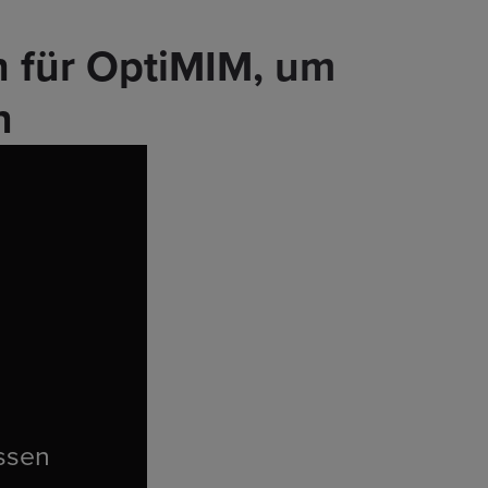
h für OptiMIM, um
n
ssen