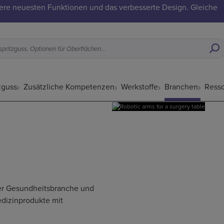
ere neuesten Funktionen und das verbesserte Design. Gleiche
Was eignet sich für Metallpulverspritzguss, Optionen für Oberflächenveredelungen usw.
zguss
Zusätzliche Kompetenzen
Werkstoffe
Branchen
Ress
der Gesundheitsbranche und
edizinprodukte mit