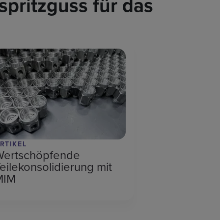
spritzguss für das
RTIKEL
Wertschöpfende
eilekonsolidierung mit
MIM