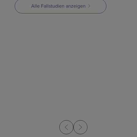
Alle Fallstudien anzeigen
FALLSTUDIE
Von der spanenden
Bearbeitung zu MIM für
Präzision und
Kosteneinsparungen