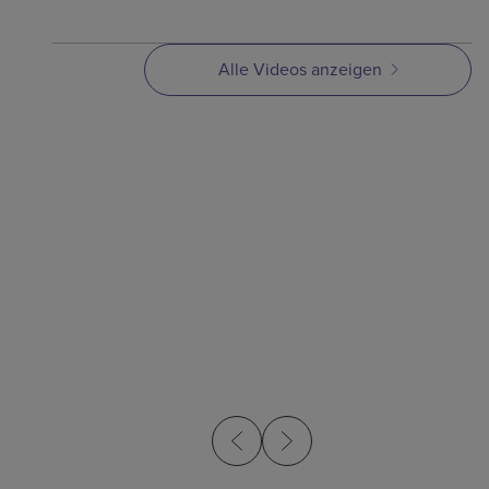
Alle Videos anzeigen
VIDEO
VIDEO
Überblick über
Einfü
Metallpulverspritzguss