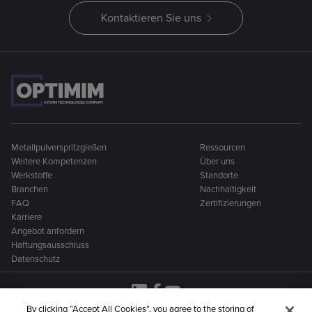
Kontaktieren Sie uns
Metallpulverspritzgießen
Ressourcen
Weitere Kompetenzen
Über uns
Werkstoffe
Standorte
Branchen
Nachhaltigkeit
FAQ
Zertifizierungen
Karriere
Angebot anfordern
Haftungsausschluss
Datenschutz
By clicking “Accept All Cookies”, you agree to the storing of