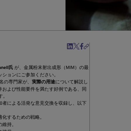
nell氏
が、金属粉末射出成形（MIM）の最
ッションにご参加ください。
2名の専門家が、
実際の用途
について解説し
件および性能要件を満たす好例である、同
す。
加者による活発な意見交換を収録し、以下
適化するための戦略。
の維持。