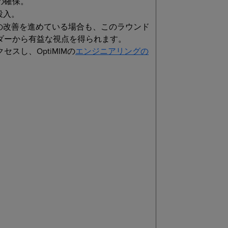
の確保。
投入。
の改善を進めている場合も、このラウンド
ダーから有益な視点を得られます。
スし、OptiMIMの
エンジニアリングの