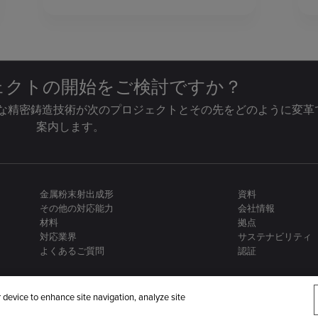
ジェクトの開始をご検討ですか？
な精密鋳造技術が次のプロジェクトとその先をどのように変革
案内します。
金属粉末射出成形
資料
その他の対応能力
会社情報
材料
拠点
対応業界
サステナビリティ
よくあるご質問
認証
r device to enhance site navigation, analyze site
OptiMIM