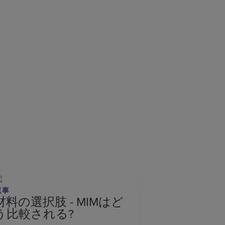
記事
材料の選択肢 - MIMはど
う比較される?