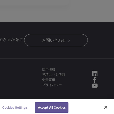
できるかをご
お問い合わせ
採用情報
見積もりを依頼
免責事項
プライバシー
Cookies Settings
Accept All Cookies
は、金属製造企業からなるより大きなグループの一員です：