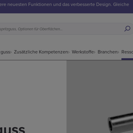
ere neuesten Funktionen und das verbesserte Design. Gleiche
Was eignet sich für Metallpulverspritzguss, Optionen für Oberflächenveredelungen usw.
zguss
Zusätzliche Kompetenzen
Werkstoffe
Branchen
Ress
guss