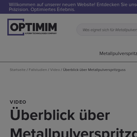
Willkommen auf unserer neuen Website! Entdecken Sie uns
Präzision. Optimiertes Erlebnis.
Metallpulversprit
Startseite
/
Fallstudien
/
Video
/
Überblick über Metallpulverspritzguss
VIDEO
Überblick über
Metallpulverspritz