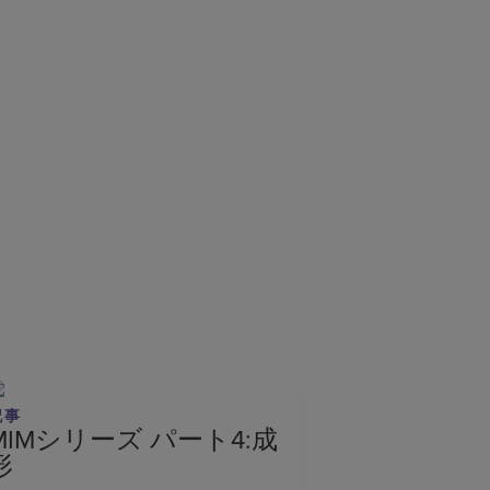
記事
MIMシリーズ パート4:成
形